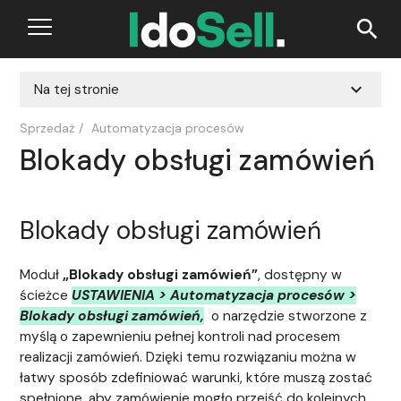
search
expand_more
Na tej stronie
Sprzedaż
/
Automatyzacja procesów
Blokady obsługi zamówień
Blokady obsługi zamówień
Moduł
„Blokady obsługi zamówień”
, dostępny w
ścieżce
USTAWIENIA > Automatyzacja procesów >
Blokady obsługi zamówień,
o narzędzie stworzone z
myślą o zapewnieniu pełnej kontroli nad procesem
realizacji zamówień. Dzięki temu rozwiązaniu można w
łatwy sposób zdefiniować warunki, które muszą zostać
spełnione, aby zamówienie mogło przejść do kolejnych