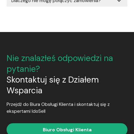
expand_more
Dlaczego nie mogę połączyć zamówienia?
Nie znalazłeś odpowiedzi na
pytanie?
Skontaktuj się z Działem
Wsparcia
Przejdź do Biura Obsługi Klienta i skontaktuj się z
ekspertami
IdoSell
Biuro Obsługi Klienta