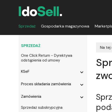
Sprzedaż
Gospodarka magazynowa
Marketpl
SPRZEDAŻ
Na tej
One Click Return - Dyrektywa
Spr
odstąpienia od umowy
KSeF
zwo
expand_more
Proces składania zamówienia
expand_more
Sprz
Zamówienia
expand_more
poda
Sprzedaż subskrypcyjna