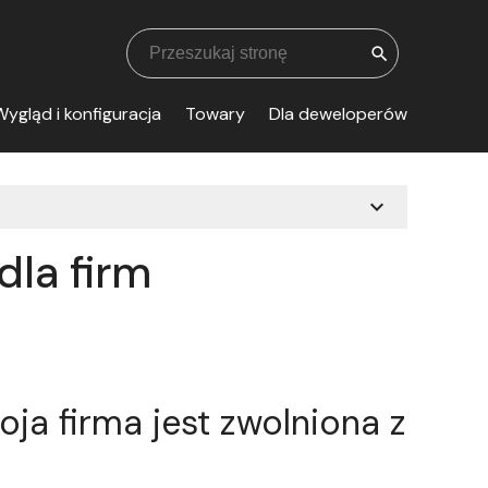
search
ygląd i konfiguracja
Towary
Dla deweloperów
expand_more
dla firm
oja firma jest zwolniona z