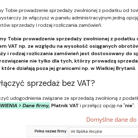
y Tobie prowadzenie sprzedaży zwolnionej z podatku od towaró
wystarczy że włączysz w panelu administracyjnym jedną opcj
ów sprzedaży i rodzaj rozliczania zamówień.
my Tobie prowadzenie sprzedaży zwolnionej z podatku od 
iem VAT np. ze względu na wysokość osiąganych obrot
ży i rodzaj rozliczania zamówień jest dostosowany do s
rozwiązanie nie tylko dla tych, którzy prowadzą sprzedaż
, które działają poza jej granicami np. w Wielkiej Brytanii.
włączyć sprzedaż bez VAT?
zyć udogodnienia związane ze sprzedażą zwolnioną z podatk
WIENIA > Dane firmy,
Płatnik VAT
i przełącz opcję na "
nie
".