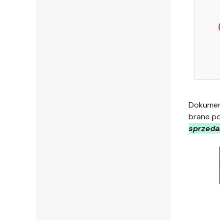
Dokument
brane p
sprzeda