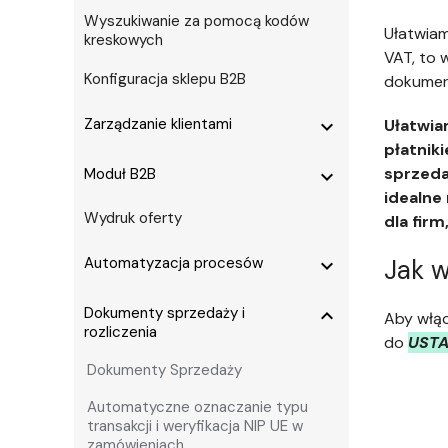
Wyszukiwanie za pomocą kodów
Ułatwiam
kreskowych
VAT, to 
Konfiguracja sklepu B2B
dokument
Zarządzanie klientami
expand_more
Ułatwia
płatnik
sprzeda
Moduł B2B
expand_more
idealne 
Wydruk oferty
dla firm
Automatyzacja procesów
Jak 
expand_more
Dokumenty sprzedaży i
expand_more
Aby włąc
rozliczenia
do
USTA
Dokumenty Sprzedaży
Automatyczne oznaczanie typu
transakcji i weryfikacja NIP UE w
zamówieniach