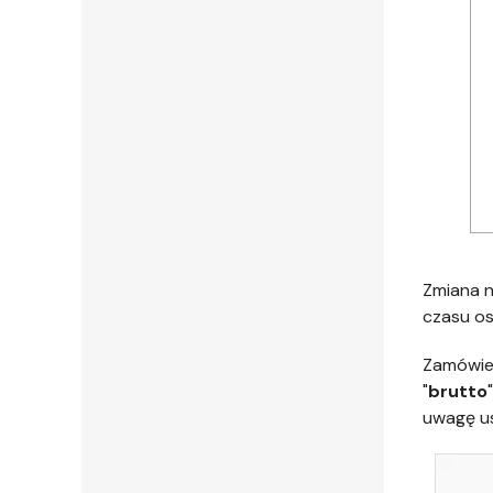
Zmiana n
czasu os
Zamówien
"
brutto
uwagę us