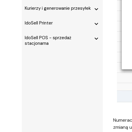
Kurierzy i generowanie przesyłek
expand_more
IdoSell Printer
expand_more
IdoSell POS - sprzedaż
expand_more
stacjonarna
Numeracj
zmianą u