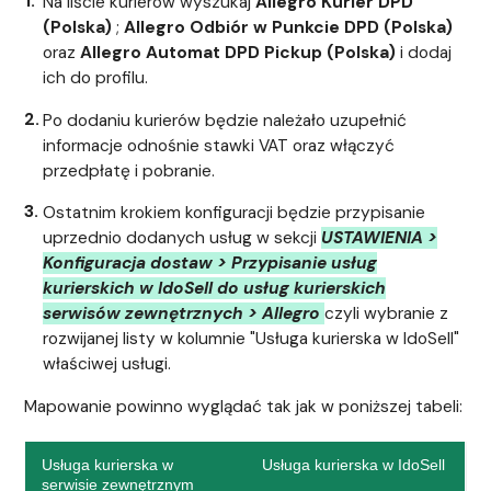
Na liście kurierów wyszukaj
Allegro Kurier DPD
(Polska)
;
Allegro Odbiór w Punkcie DPD (Polska)
oraz
Allegro Automat DPD Pickup (Polska)
i dodaj
ich do profilu.
Po dodaniu kurierów będzie należało uzupełnić
informacje odnośnie stawki VAT oraz włączyć
przedpłatę i pobranie.
Ostatnim krokiem konfiguracji będzie przypisanie
uprzednio dodanych usług w sekcji
USTAWIENIA >
Konfiguracja dostaw > Przypisanie usług
kurierskich w IdoSell do usług kurierskich
serwisów zewnętrznych > Allegro
czyli wybranie z
rozwijanej listy w kolumnie "Usługa kurierska w IdoSell"
właściwej usługi.
Mapowanie powinno wyglądać tak jak w poniższej tabeli:
Usługa kurierska w
Usługa kurierska w IdoSell
serwisie zewnętrznym