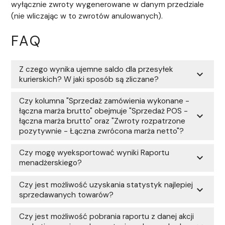
wyłącznie zwroty wygenerowane w danym przedziale
(nie wliczając w to zwrotów anulowanych).
FAQ
Z czego wynika ujemne saldo dla przesyłek
expand_more
kurierskich? W jaki sposób są zliczane?
Czy kolumna "Sprzedaż zamówienia wykonane -
łączna marża brutto" obejmuje "Sprzedaż POS -
expand_more
łączna marża brutto" oraz "Zwroty rozpatrzone
pozytywnie - Łączna zwrócona marża netto"?
Czy mogę wyeksportować wyniki Raportu
expand_more
menadżerskiego?
Czy jest możliwość uzyskania statystyk najlepiej
expand_more
sprzedawanych towarów?
Czy jest możliwość pobrania raportu z danej akcji