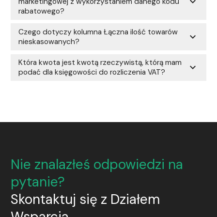
expand_more
marketingowej z wykorzystaniem danego kodu
rabatowego?
Czego dotyczy kolumna Łączna ilość towarów
expand_more
nieskasowanych?
Która kwota jest kwotą rzeczywistą, którą mam
expand_more
podać dla księgowości do rozliczenia VAT?
Nie znalazłeś odpowiedzi na
pytanie?
Skontaktuj się z Działem
Wsparcia