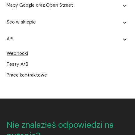
Mapy Google oraz Open Street
expand_more
Seo w sklepie
expand_more
API
expand_more
Webhooki
Testy A/B
Prace kontraktowe
Nie znalazłeś odpowiedzi na