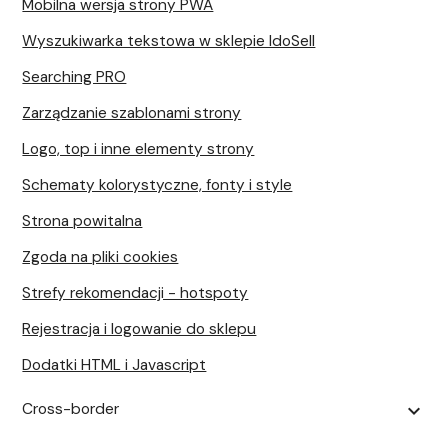
Mobilna wersja strony PWA
Wyszukiwarka tekstowa w sklepie IdoSell
Searching PRO
Zarządzanie szablonami strony
Logo, top i inne elementy strony
Schematy kolorystyczne, fonty i style
Strona powitalna
Zgoda na pliki cookies
Strefy rekomendacji - hotspoty
Rejestracja i logowanie do sklepu
Dodatki HTML i Javascript
Cross-border
expand_more