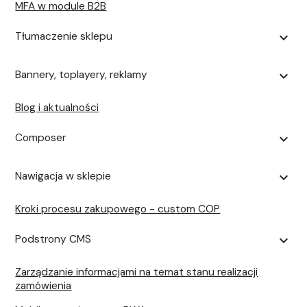
MFA w module B2B
Tłumaczenie sklepu
expand_more
Bannery, toplayery, reklamy
expand_more
Blog i aktualności
Composer
expand_more
Nawigacja w sklepie
expand_more
Kroki procesu zakupowego - custom COP
Podstrony CMS
expand_more
Zarządzanie informacjami na temat stanu realizacji
zamówienia