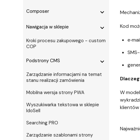
Composer
expand_more
Mechani
Kod moż
Nawigacja w sklepie
expand_more
e‑mai
Kroki procesu zakupowego - custom
COP
SMS-
Podstrony CMS
expand_more
gener
Zarządzanie informacjami na temat
Dlaczeg
stanu realizacji zamówienia
W modelu
Mobilna wersja strony PWA
wykradzi
Wyszukiwarka tekstowa w sklepie
klientów
IdoSell
Searching PRO
Najważni
Zarządzanie szablonami strony