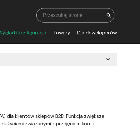
search
ygląd i konfiguracja
Towary
Dla deweloperów
expand_more
A) dla klientów sklepów B2B. Funkcja zwiększa
użyciami związanymi z przejęciem kont i