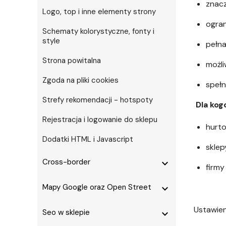
znacz
Logo, top i inne elementy strony
ogran
Schematy kolorystyczne, fonty i
style
pełna
Strona powitalna
możli
Zgoda na pliki cookies
speł
Strefy rekomendacji - hotspoty
Dla kog
Rejestracja i logowanie do sklepu
hurto
Dodatki HTML i Javascript
sklep
Cross-border
expand_more
firmy
Mapy Google oraz Open Street
expand_more
Ustawien
Seo w sklepie
expand_more