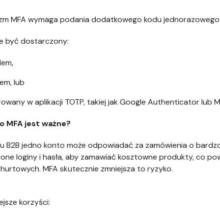
zm MFA wymaga podania dodatkowego kodu jednorazowego (OT
e być dostarczony:
lem,
em, lub
owany w aplikacji TOTP, takiej jak Google Authenticator lub 
o MFA jest ważne?
 B2B jedno konto może odpowiadać za zamówienia o bardzo 
one loginy i hasła, aby zamawiać kosztowne produkty, co powo
 hurtowych. MFA skutecznie zmniejsza to ryzyko.
ejsze korzyści: