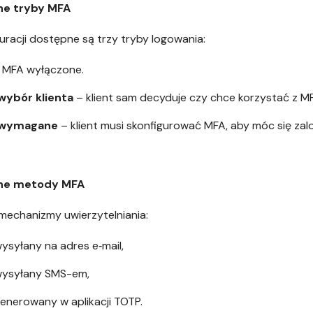
ne tryby MFA
uracji dostępne są trzy tryby logowania:
 MFA wyłączone.
 wybór klienta
– klient sam decyduje czy chce korzystać z M
 wymagane
– klient musi skonfigurować MFA, aby móc się za
ne metody MFA
mechanizmy uwierzytelniania:
ysyłany na adres e‑mail,
wysyłany SMS-em,
enerowany w aplikacji TOTP.