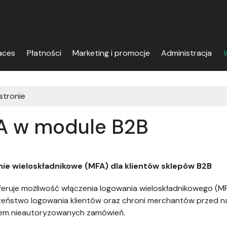
aces
Płatności
Marketing i promocje
Administracja
W
 stronie
A w module B2B
ie wieloskładnikowe (MFA) dla klientów sklepów B2B
oferuje możliwość włączenia logowania wieloskładnikowego (MF
eństwo logowania klientów oraz chroni merchantów przed nad
iem nieautoryzowanych zamówień.