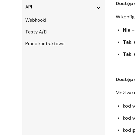
Dostęp
API
expand_more
W konfig
Webhooki
Nie
–
Testy A/B
Tak,
Prace kontraktowe
Tak,
Dostęp
Możliwe 
kod w
kod 
kod g