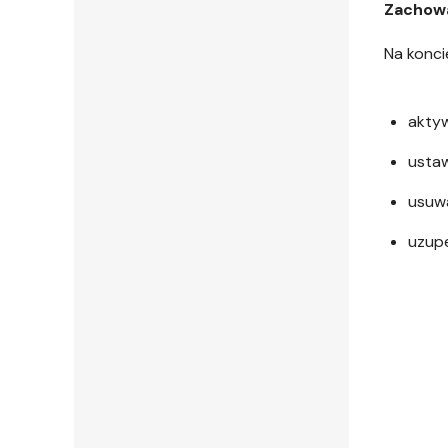
Zachowa
Na konci
akty
ustaw
usuw
uzupe