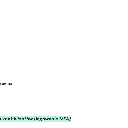
.
wienia,
o kont klientów (logowanie MFA)