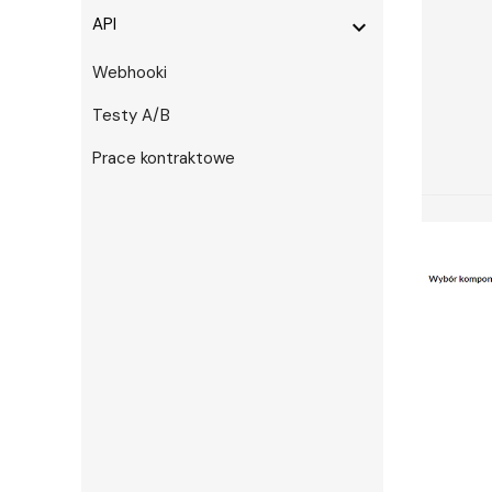
API
expand_more
Webhooki
Testy A/B
Prace kontraktowe