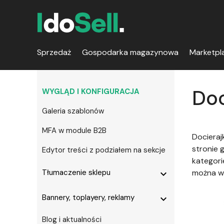
Sprzedaż
Gospodarka magazynowa
Marketpl
Doc
WYGLĄD I KONFIGURACJA
Galeria szablonów
MFA w module B2B
Docieraj
stronie 
Edytor treści z podziałem na sekcje
kategori
Tłumaczenie sklepu
można wy
expand_more
Bannery, toplayery, reklamy
expand_more
Blog i aktualności