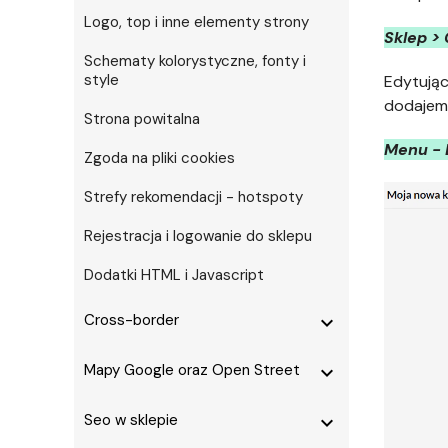
Logo, top i inne elementy strony
Sklep >
Schematy kolorystyczne, fonty i
style
Edytując
dodajemy
Strona powitalna
Menu - 
Zgoda na pliki cookies
Strefy rekomendacji - hotspoty
Rejestracja i logowanie do sklepu
Dodatki HTML i Javascript
Cross-border
expand_more
Mapy Google oraz Open Street
expand_more
Seo w sklepie
expand_more