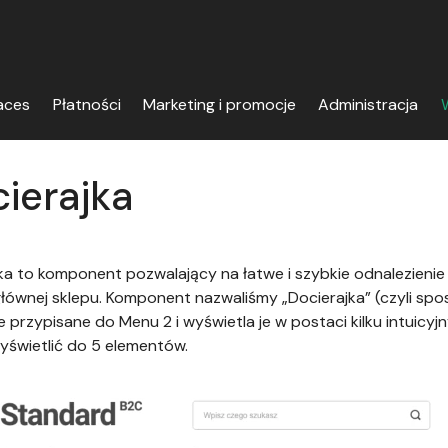
aces
Płatności
Marketing i promocje
Administracja
W
ierajka
ka to komponent pozwalający na łatwe i szybkie odnalezienie
głównej sklepu. Komponent nazwaliśmy „Docierajka” (czyli spo
e przypisane do Menu 2 i wyświetla je w postaci kilku intuicyj
świetlić do 5 elementów.