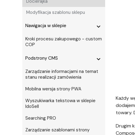
Docierajka
Modyfikacja szablonu sklepu
Nawigacja w sklepie
expand_more
Kroki procesu zakupowego - custom
COP
Podstrony CMS
expand_more
Zarządzanie informacjami na temat
stanu realizacji zamówienia
Mobilna wersja strony PWA
Każdy wę
Wyszukiwarka tekstowa w sklepie
dodajem
IdoSell
towary. 
Searching PRO
Drugim k
Zarządzanie szablonami strony
Compose