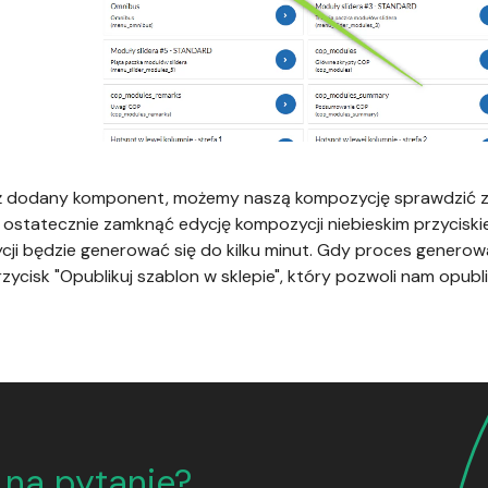
ż dodany komponent, możemy naszą kompozycję sprawdzić za
i ostatecznie zamknąć edycję kompozycji niebieskim przycisk
ji będzie generować się do kilku minut. Gdy proces genero
rzycisk "Opublikuj szablon w sklepie", który pozwoli nam opu
 na pytanie?