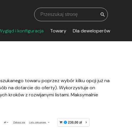
search
ygląd i konfiguracja
Towary
Dla deweloperów
 szukanego towaru poprzez wybór kilku opcji już na
sób na dotarcie do oferty). Wykorzystuje on
nych kroków z rozwijanymi listami. Maksymalnie