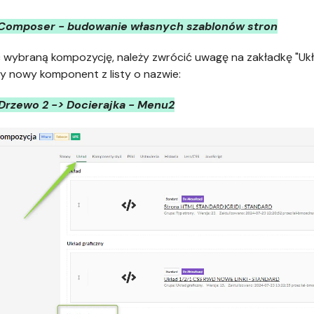
 Composer - budowanie własnych szablonów stron
 wybraną kompozycję, należy zwrócić uwagę na zakładkę "Układ
 nowy komponent z listy o nazwie:
Drzewo 2 -> Docierajka - Menu2