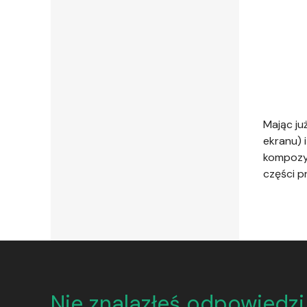
Mając ju
ekranu) 
kompozyc
części p
Nie znalazłeś odpowiedzi