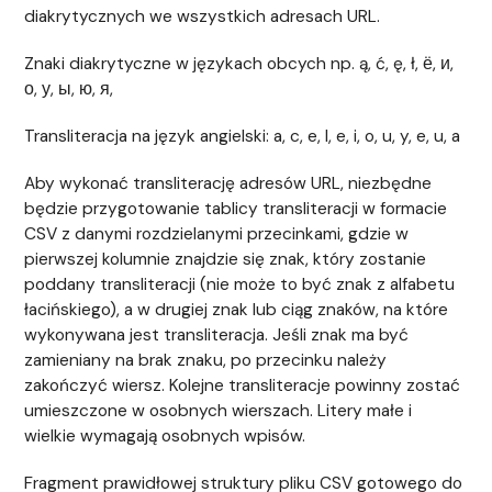
diakrytycznych we wszystkich adresach URL.
Znaki diakrytyczne w językach obcych np. ą, ć, ę, ł, ё, и,
о, у, ы, ю, я,
Transliteracja na język angielski: a, c, e, l, e, i, o, u, y, e, u, a
Aby wykonać transliterację adresów URL, niezbędne
będzie przygotowanie tablicy transliteracji w formacie
CSV z danymi rozdzielanymi przecinkami, gdzie w
pierwszej kolumnie znajdzie się znak, który zostanie
poddany transliteracji (nie może to być znak z alfabetu
łacińskiego), a w drugiej znak lub ciąg znaków, na które
wykonywana jest transliteracja. Jeśli znak ma być
zamieniany na brak znaku, po przecinku należy
zakończyć wiersz. Kolejne transliteracje powinny zostać
umieszczone w osobnych wierszach. Litery małe i
wielkie wymagają osobnych wpisów.
Fragment prawidłowej struktury pliku CSV gotowego do