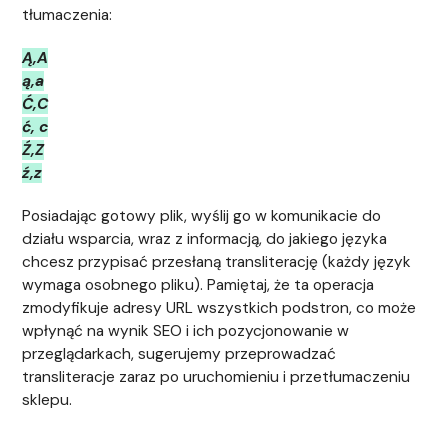
tłumaczenia:
Ą,A
ą,a
Ć,C
ć, c
Ź,Z
ź,z
Posiadając gotowy plik, wyślij go w komunikacie do
działu wsparcia, wraz z informacją, do jakiego języka
chcesz przypisać przesłaną transliterację (każdy język
wymaga osobnego pliku). Pamiętaj, że ta operacja
zmodyfikuje adresy URL wszystkich podstron, co może
wpłynąć na wynik SEO i ich pozycjonowanie w
przeglądarkach, sugerujemy przeprowadzać
transliteracje zaraz po uruchomieniu i przetłumaczeniu
sklepu.