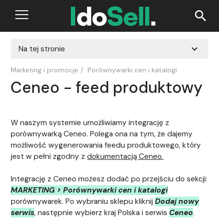
search
expand_more
Na tej stronie
Marketing i promocje
/
Porównywarki cen i katalogi
Ceneo - feed produktowy
W naszym systemie umożliwiamy integrację z
porównywarką Ceneo. Polega ona na tym, że dajemy
możliwość wygenerowania feedu produktowego, który
jest w pełni zgodny z
dokumentacją Ceneo.
Integrację z Ceneo możesz dodać po przejściu do sekcji:
MARKETING > Porównywarki cen i katalogi
porównywarek. Po wybraniu sklepu kliknij
Dodaj nowy
serwis
, następnie wybierz kraj Polska i serwis
Ceneo
.