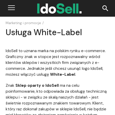
search
Marketing i promocje
/
Usługa White-Label
IdoSell to uznana marka na polskim rynku e-commerce.
Graficzny znak w stopce jest rozpoznawalny wśród
klientów sklepów i wszystkich firm związanych z e-
commerce. Jednakże jeśli chcesz usunąć logo IdoSell,
możesz włączyć usługę
White-Label
.
Znak
Sklep oparty o IdoSell
ma na celu
poinformowanie, kto odpowiada za obsługę techniczną
sklepu i - w związku ze skalą naszych działań - jest
świetnie rozpoznawanym znakiem towarowym. Klient,
który raz dokonał zakupów w sklepie IdoSell, nie będzie
miał kłopotów ze złożeniem zamówienia w każdym