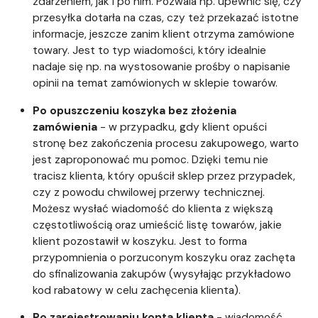
zdarzeniem, jak i po nim. Pozwala np. upewnić się, czy
przesyłka dotarła na czas, czy też przekazać istotne
informacje, jeszcze zanim klient otrzyma zamówione
towary. Jest to typ wiadomości, który idealnie
nadaje się np. na wystosowanie prośby o napisanie
opinii na temat zamówionych w sklepie towarów.
Po opuszczeniu koszyka bez złożenia
zamówienia
- w przypadku, gdy klient opuści
stronę bez zakończenia procesu zakupowego, warto
jest zaproponować mu pomoc. Dzięki temu nie
tracisz klienta, który opuścił sklep przez przypadek,
czy z powodu chwilowej przerwy technicznej.
Możesz wysłać wiadomość do klienta z większą
częstotliwością oraz umieścić listę towarów, jakie
klient pozostawił w koszyku. Jest to forma
przypomnienia o porzuconym koszyku oraz zachęta
do sfinalizowania zakupów (wysyłając przykładowo
kod rabatowy w celu zachęcenia klienta).
Po zarejestrowaniu konta klienta
- wiadomość