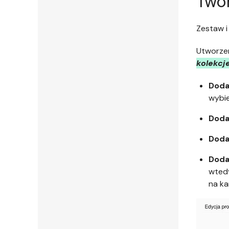
Twor
Zestaw i
Utworzen
kolekcj
Doda
wybie
Doda
Doda
Doda
wtedy
na ka