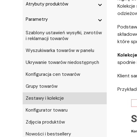
Atrybuty produktów
expand_more
Kolekcje
odzieżo
Parametry
expand_more
Podstawo
Szablony ustawień wysyłki, zwrotów
składowe
i reklamacji towarów
które sp
Wyszukiwarka towarów w panelu
Kolekcj
spodnie i
Ukrywanie towarów niedostępnych
Konfiguracja cen towarów
Klient s
Grupy towarów
Przykład
Zestawy i kolekcje
Konfigurator towaru
Zdjęcia produktów
Nowości i bestsellery