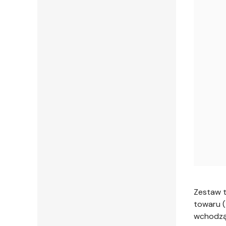
Zestaw t
towaru (
wchodzą