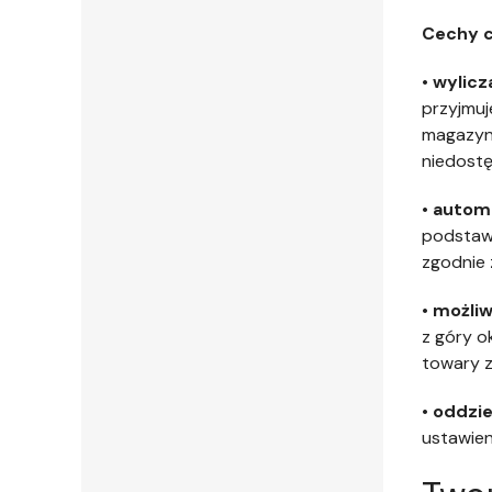
Cechy c
•
wylicz
przyjmu
magazyno
niedostę
•
automa
podstawi
zgodnie 
•
możliw
z góry o
towary z
•
oddzie
ustawien