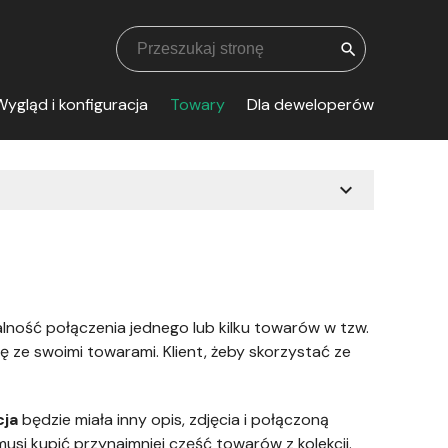
search
ygląd i konfiguracja
Towary
Dla deweloperów
expand_more
lność połączenia jednego lub kilku towarów w tzw.
ikę ze swoimi towarami. Klient, żeby skorzystać ze
cja
będzie miała inny opis, zdjęcia i połączoną
musi kupić przynajmniej część towarów z kolekcji.