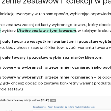
zenie zestawów i kolekcji w pa
 kolekcję tworzymy w ten sam sposób, wybierając odpowiedni
ie zestawu zacznij od karty wybranego towaru, który docelo
e
wybierz
Utwórz zestaw z tym towarem
, w kolejnym kroku 
j cały towar ze wszystkimi wariantami i pozostaw wybó
rz, kiedy chcesz zapewnić klientowi wybór wariantu towaru w z
j całe towary i pozostaw wybór rozmiarów klientom
;
j towary w wybranych przeze mnie rozmiarach jako osob
j towary w wybranych przeze mnie rozmiarach
– tę opcj
, gdy chcesz dodać do zestawu konkretny wariant produktu, n
rcie zestawu.