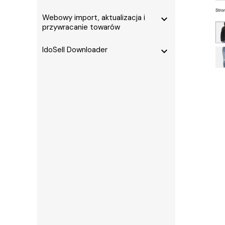
Webowy import, aktualizacja i
expand_more
przywracanie towarów
IdoSell Downloader
expand_more