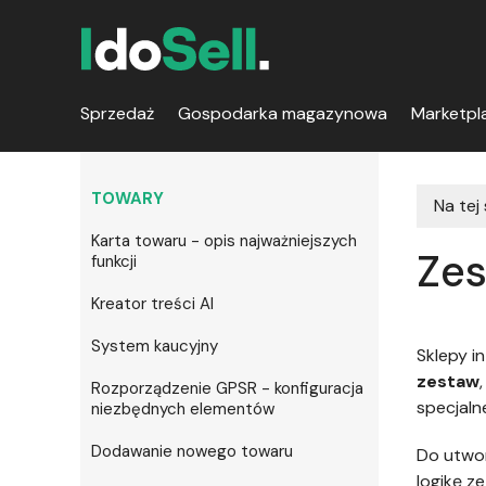
Sprzedaż
Gospodarka magazynowa
Marketpl
TOWARY
Na tej
Karta towaru - opis najważniejszych
Zes
funkcji
Kreator treści AI
System kaucyjny
Sklepy i
zestaw
Rozporządzenie GPSR - konfiguracja
specjaln
niezbędnych elementów
Dodawanie nowego towaru
Do utwo
logikę z