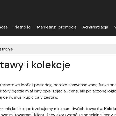
aces
Płatności
Marketing i promocje
Administracja
W
 stronie
tawy i kolekcje
nternetowe IdoSell posiadają bardzo zaawansowaną funkcjona
, który będzie miał inny opis, zdjęcia i cenę, ale połączoną log
ej ceny, musi kupić cały zestaw.
rzenia kolekcji potrzebujemy minimum dwóch towarów.
Kolek
e swoimi towarami. Klient, żeby skorzystać ze specjalnej ceny, 