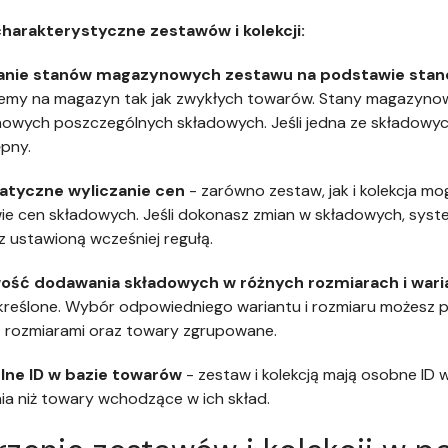
harakterystyczne zestawów i kolekcji:
anie stanów magazynowych zestawu na podstawie sta
jemy na magazyn tak jak zwykłych towarów. Stany magazyno
wych poszczególnych składowych. Jeśli jedna ze składowyc
pny.
tyczne wyliczanie cen
- zarówno zestaw, jak i kolekcja m
e cen składowych. Jeśli dokonasz zmian w składowych, sys
z ustawioną wcześniej regułą.
ość dodawania składowych w różnych rozmiarach i wari
kreślone. Wybór odpowiedniego wariantu i rozmiaru możesz 
 rozmiarami oraz towary zgrupowane.
lne ID w bazie towarów
- zestaw i kolekcją mają osobne ID 
ia niż towary wchodzące w ich skład.