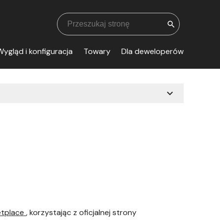
search
ygląd i konfiguracja
Towary
Dla deweloperów
expand_more
etplace
, korzystając z oficjalnej strony