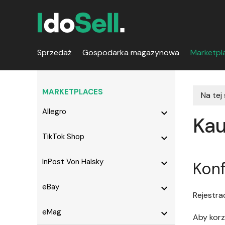
Sprzedaż
Gospodarka magazynowa
Marketpl
MARKETPLACES
Na tej
Allegro
expand_more
Kau
TikTok Shop
expand_more
InPost Von Halsky
expand_more
Konf
eBay
expand_more
Rejestra
eMag
expand_more
Aby korzy