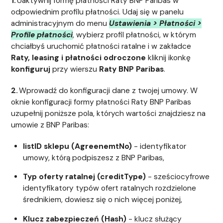
1.
Uaktywnij formę płatności Raty BNP Paribas w
odpowiednim profilu płatności. Udaj się w panelu
administracyjnym do menu
Ustawienia > Płatności >
Profile płatności
,
wybierz profil płatności, w którym
chciałbyś uruchomić płatności ratalne i w zakładce
Raty, leasing i płatności odroczone
kliknij ikonkę
konfiguruj
przy wierszu
Raty BNP Paribas
.
2.
Wprowadź do konfiguracji dane z twojej umowy. W
oknie konfiguracji formy płatności Raty BNP Paribas
uzupełnij poniższe pola, których wartości znajdziesz na
umowie z BNP Paribas:
listID sklepu (AgreenemtNo)
- identyfikator
umowy, którą podpiszesz z BNP Paribas,
Typ oferty ratalnej (creditType)
- sześciocyfrowe
identyfikatory typów ofert ratalnych rozdzielone
średnikiem, dowiesz się o nich więcej poniżej,
Klucz zabezpieczeń (Hash)
- klucz służący