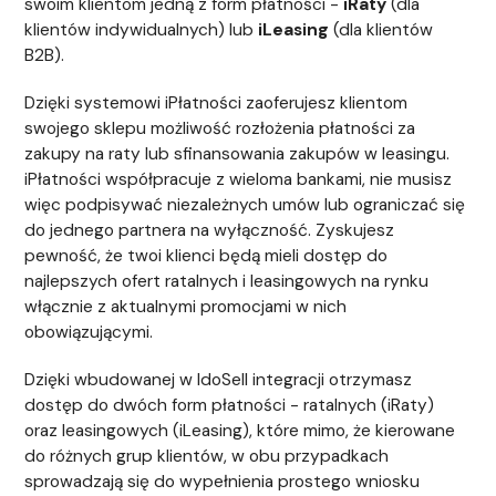
swoim klientom jedną z form płatności -
iRaty
(dla
klientów indywidualnych) lub
iLeasing
(dla klientów
B2B).
Dzięki systemowi iPłatności zaoferujesz klientom
swojego sklepu możliwość rozłożenia płatności za
zakupy na raty lub sfinansowania zakupów w leasingu.
iPłatności współpracuje z wieloma bankami, nie musisz
więc podpisywać niezależnych umów lub ograniczać się
do jednego partnera na wyłączność. Zyskujesz
pewność, że twoi klienci będą mieli dostęp do
najlepszych ofert ratalnych i leasingowych na rynku
włącznie z aktualnymi promocjami w nich
obowiązującymi.
Dzięki wbudowanej w IdoSell integracji otrzymasz
dostęp do dwóch form płatności - ratalnych (iRaty)
oraz leasingowych (iLeasing), które mimo, że kierowane
do różnych grup klientów, w obu przypadkach
sprowadzają się do wypełnienia prostego wniosku