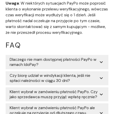
Uwaga
: W niektórych sytuacjach PayPo może poprosić
klienta o wykonanie przelewu weryfikacyjnego, wówczas
czas weryfikacji może wydłużyć się o 1 dzień. Jeśli
płatność nadal oczekuje na przyjęcie po tym czasie,
warto skontaktować się z samym kupującym - możliwe,
że nie przeszedł procesu weryfikacyjnego.
FAQ
Dlaczego nie mam dostępnej płatności PayPo w
expand_more
ramach IdoPay?
Czy biorę udział w windykacji klienta, jeśli nie
expand_more
spłaci należności w ciągu 30 dni?
Klient wybrał w zamówieniu płatność PayPo. Czy
expand_more
jako sprzedawca muszę przyjąć wpłatę ręcznie?
Klient wybrał w zamówieniu płatność PayPo ale
expand_more
oczekuje na przyjęcie od dłuższego czasu.