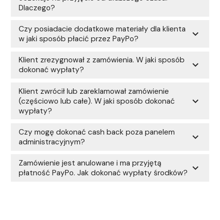
Dlaczego?
Czy posiadacie dodatkowe materiały dla klienta
expand_more
w jaki sposób płacić przez PayPo?
Klient zrezygnował z zamówienia. W jaki sposób
expand_more
dokonać wypłaty?
Klient zwrócił lub zareklamował zamówienie
expand_more
(częściowo lub całe). W jaki sposób dokonać
wypłaty?
Czy mogę dokonać cash back poza panelem
expand_more
administracyjnym?
Zamówienie jest anulowane i ma przyjętą
expand_more
płatność PayPo. Jak dokonać wypłaty środków?