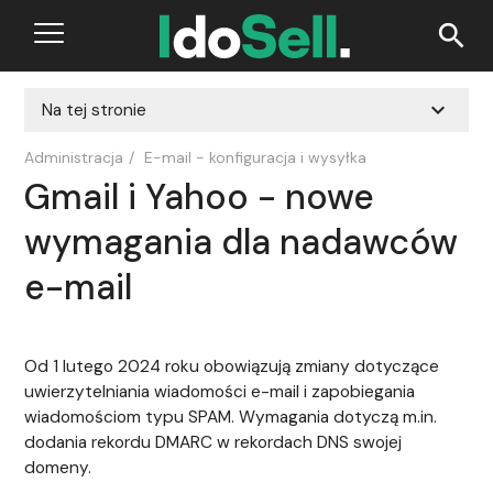
search
expand_more
Na tej stronie
Administracja
/
E-mail - konfiguracja i wysyłka
Gmail i Yahoo - nowe
wymagania dla nadawców
e-mail
Od 1 lutego 2024 roku obowiązują zmiany dotyczące
uwierzytelniania wiadomości e-mail i zapobiegania
wiadomościom typu SPAM. Wymagania dotyczą m.in.
dodania rekordu DMARC w rekordach DNS swojej
domeny.